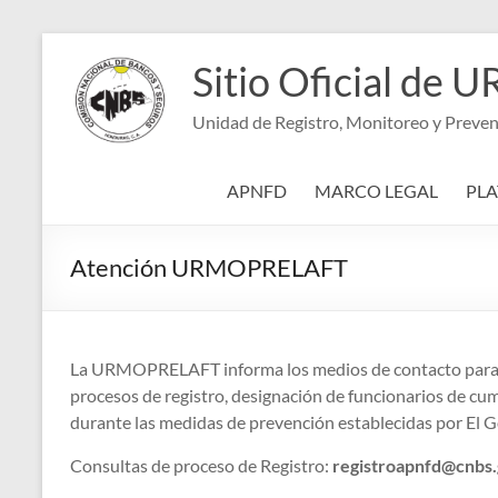
Saltar
al
Sitio Oficial d
contenido
Unidad de Registro, Monitoreo y Preven
APNFD
MARCO LEGAL
PL
Atención URMOPRELAFT
La URMOPRELAFT informa los medios de contacto para a
procesos de registro, designación de funcionarios de c
durante las medidas de prevención establecidas por El Go
Consultas de proceso de Registro:
registroapnfd@cnbs.