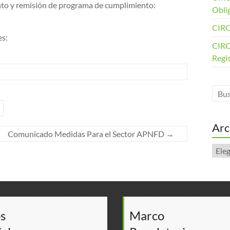
to y remisión de programa de cumplimiento:
Obli
CIRC
es:
CIRC
Regi
Arc
Comunicado Medidas Para el Sector APNFD
→
Arch
s
Marco