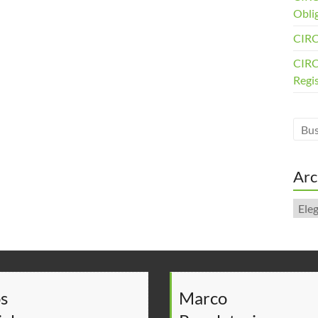
Obli
CIRC
CIRC
Regi
Arc
Arch
s
Marco