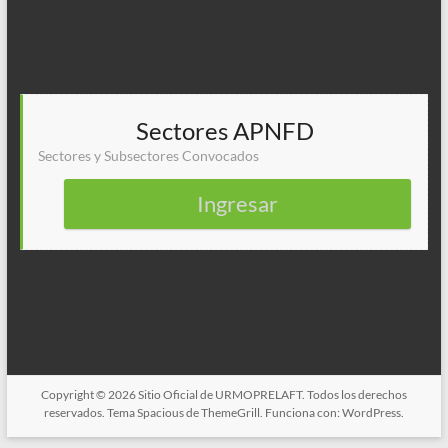
Sectores APNFD
Sectores y Subsectores Convocados
Ingresar
Copyright © 2026
Sitio Oficial de URMOPRELAFT
. Todos los derechos
reservados. Tema
Spacious
de ThemeGrill. Funciona con:
WordPress
.