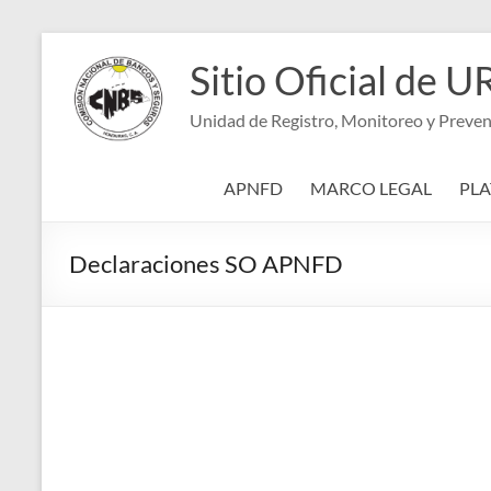
Saltar
al
Sitio Oficial d
contenido
Unidad de Registro, Monitoreo y Preven
APNFD
MARCO LEGAL
PL
Declaraciones SO APNFD