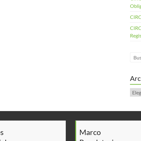
Obli
CIRC
CIRC
Regi
Arc
Arch
s
Marco